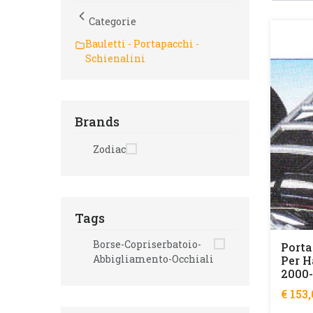
Categorie
Bauletti - Portapacchi -
Schienalini
Brands
Zodiac
Tags
Borse-Copriserbatoio-
Porta
Abbigliamento-Occhiali
Per H
2000
€ 153