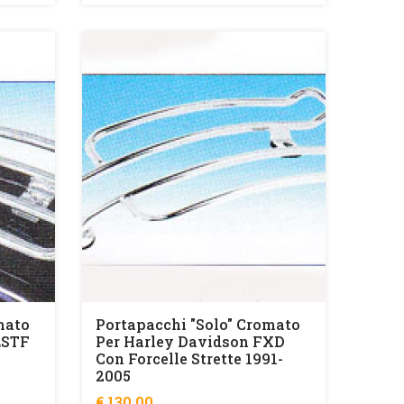
mato
Portapacchi "solo" Cromato
LSTF
Per Harley Davidson FXD
Con Forcelle Strette 1991-
2005
€ 130,00