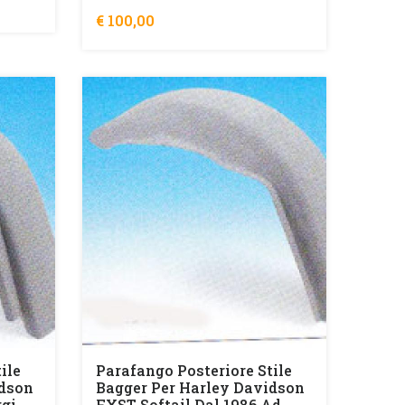
€ 100,00
ile
Parafango Posteriore Stile
idson
Bagger Per Harley Davidson
ggi
FXST Softail Dal 1986 Ad