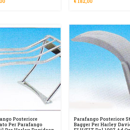
,00
€ 182,00
ango Posteriore
Parafango Posteriore St
to Per Parafango
Bagger Per Harley Dav
il Per Harley Davidson
FLH/FLT Dal 1997 Ad O