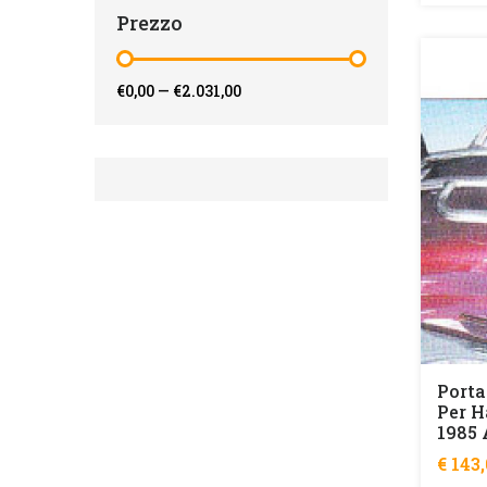
Prezzo
€0,00
—
€2.031,00
Porta
Per H
1985 
€ 143