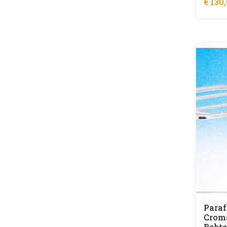
€ 130
Paraf
Croma
Bobta