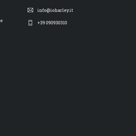
info@ioharley.it
ne
+39 090930310