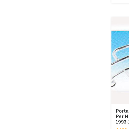
Porta
Per 
1993-