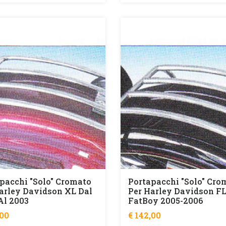
pacchi "solo" Cromato
Portapacchi "solo" Cro
arley Davidson XL Dal
Per Harley Davidson F
Al 2003
FatBoy 2005-2006
,00
€ 142,00