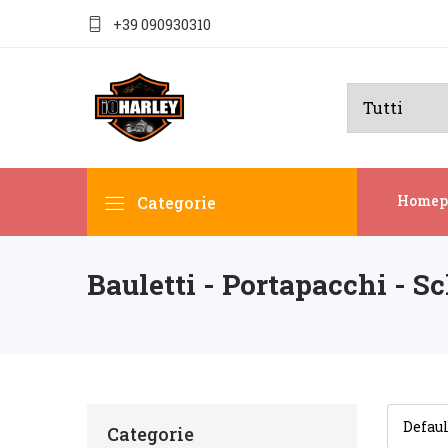
+39 090930310
Homep
Categorie
Bauletti - Portapacchi - S
Categorie