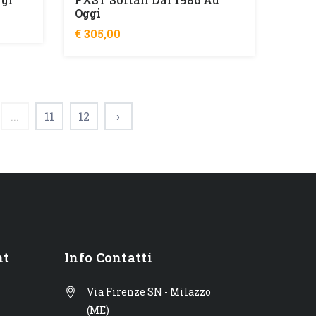
Oggi
€ 305,00
...
11
12
›
nt
Info Contatti
Via Firenze SN - Milazzo
(ME)