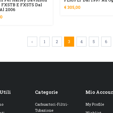
, FXSTB E FXSTS Dal
€ 305,00
Al 2006
00
‹
1
2
3
4
5
6
Utili
Categorie
Mio Accou
mo
Carbuartori-Filtri-
My Profile
Tubazione
nti
Wishlist