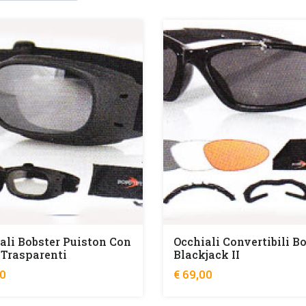
ali Bobster Puiston Con
Occhiali Convertibili B
 Trasparenti
Blackjack II
00
€ 69,00