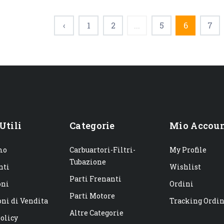
‹
1
2
...
5
6
7
Utili
Categorie
Mio Accou
mo
Carbuartori-Filtri-
My Profile
Tubazione
nti
Wishlist
Parti Frenanti
oni
Ordini
Parti Motore
ni di Vendita
Tracking Ordi
Altre Categorie
olicy