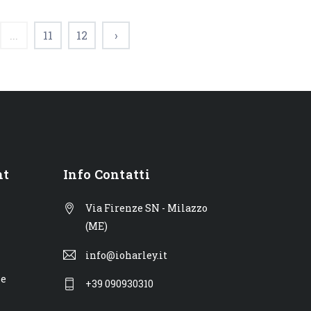
...
11
12
›
nt
Info Contatti
Via Firenze SN - Milazzo
(ME)
info@ioharley.it
ne
+39 090930310