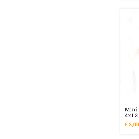
Mini 
4x1.3
€ 2,0