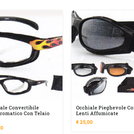
ale Convertibile
Occhiale Pieghevole C
romatico Con Telaio
Lenti Affumicate
€ 25,00
00