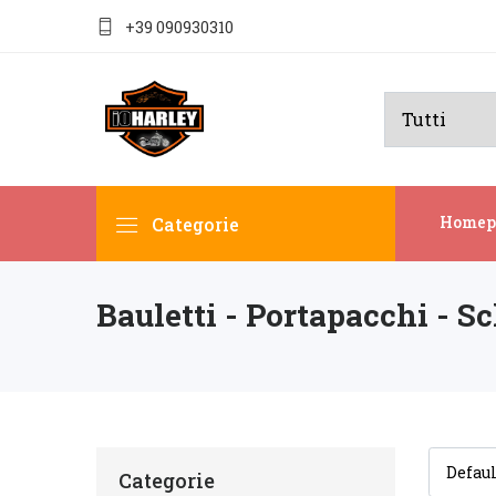
+39 090930310
Homep
Categorie
Bauletti - Portapacchi - S
Categorie