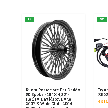
-3%
-15%
ker
on
i
Ruota Posteriore Fat Daddy
Dyno
50 Spoke - 18" X 4,25" -
RE65
Harley-Davidson Dyna
€ 51
2007 E Wide Glide 2004-