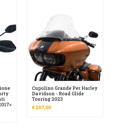
Cupo
Davi
€ 20
ione
Cupolino Grande Per Harley
orty
Davidson - Road Glide
ati
Touring 2023
2017>
€ 207,00