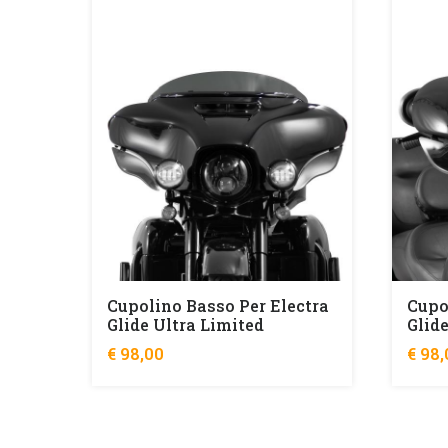
d
Cupolino Basso Per Electra
Cupo
Glide Ultra Limited
Glid
€ 98,00
€ 98,