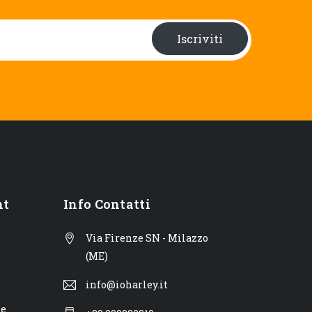
Iscriviti
nt
Info Contatti
Via Firenze SN - Milazzo
(ME)
info@ioharley.it
ne