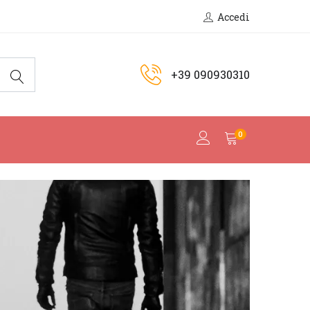
Accedi
+39 090930310
0