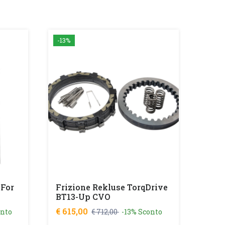
-13%
-16%
Set 
Tes
€ 14
 For
Frizione Rekluse TorqDrive
BT13-Up CVO
€ 615,00
onto
€ 712,00
-13% Sconto