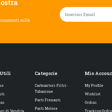
nostra
ornamenti sulle
Utili
Categorie
Mio Accou
mo
Carbuartori-Filtri-
My Profile
Tubazione
nti
Wishlist
Parti Frenanti
oni
Ordini
Parti Motore
ni di Vendita
Tracking Ordi