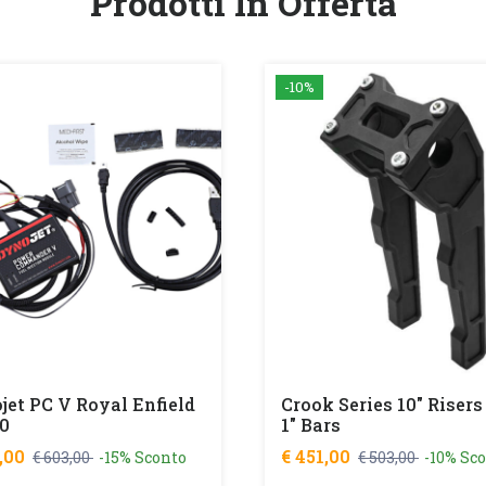
Prodotti In Offerta
-10%
jet PC V Royal Enfield
Crook Series 10" Risers
0
1" Bars
2,00
€ 451,00
€ 603,00
-15% Sconto
€ 503,00
-10% Sc