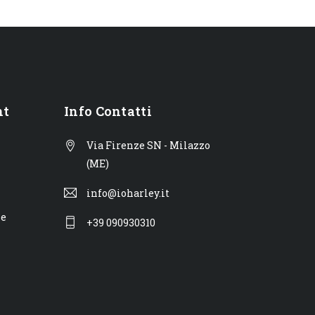
nt
Info Contatti
Via Firenze SN - Milazzo
(ME)
info@ioharley.it
ne
+39 090930310