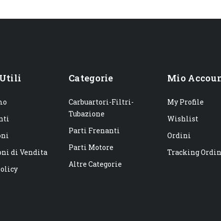
Utili
Categorie
Mio Accou
mo
Carbuartori-Filtri-
My Profile
Tubazione
nti
Wishlist
Parti Frenanti
oni
Ordini
Parti Motore
ni di Vendita
Tracking Ordi
Altre Categorie
olicy