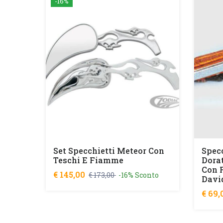
-16%
Set Specchietti Meteor Con
Spec
Teschi E Fiamme
Dora
Con F
€ 145,00
€ 173,00
-16% Sconto
Davi
€ 69,