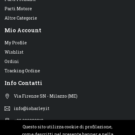
Parti Motore
Altre Categorie
Mio Account
My Profile
Wishlist
Ordini
Tracking Ordine
Info Contatti
Via Firenze SN - Milazzo (ME)
info@ioharley.it
+39 090930310
Questo sito utilizza cookie di profilazione,
come descritti nel presente banner e nella